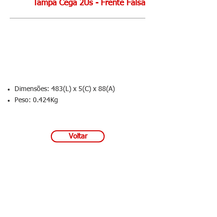
Tampa Cega 2Us - Frente Falsa
Orçamento
Dimensões:
483(L) x 5(C) x 88(A)
Peso: 0.424Kg
Voltar
Tel:
11 4003-2885
comercial@eletrostamp.com.br
Rua Rua Tabapuã, 821 Cj 53 - Itaim Bibi