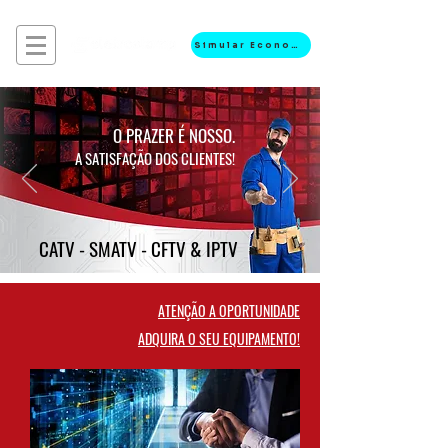
Simular Economia
O PRAZER É NOSSO.
A SATISFAÇÃO DOS CLIENTES!
CATV - SMATV - CFTV & IPTV
ATENÇÃO A OPORTUNIDADE
ADQUIRA O SEU EQUIPAMENTO!