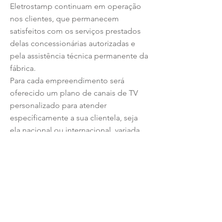
Eletrostamp continuam em operação
nos clientes, que permanecem
satisfeitos com os serviços prestados
delas concessionárias autorizadas e
pela assistência técnica permanente da
fábrica.
Para cada empreendimento será
oferecido um plano de canais de TV
personalizado para atender
específicamente a sua clientela, seja
ela nacional ou internacional, variada,
sendo de negócio ou lazer. Você irá
experimentar também a tranquilidade
de ter no local um atendimento de
imediato, com peças de reposição se
necessário, garantido o funcionamento
24/7 x 365 dias por uma empresa com
equipe técnica qualificada e treinada