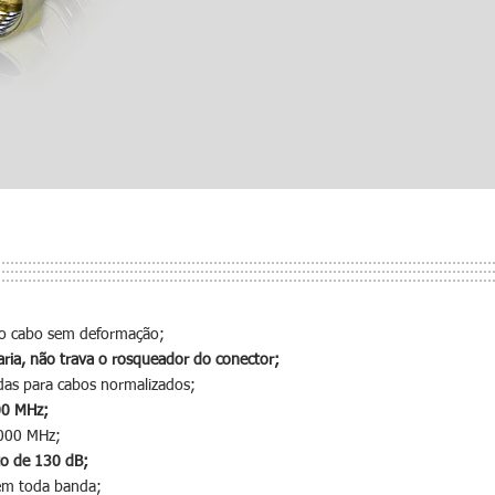
 no cabo sem deformação;
ia, não trava o rosqueador do conector;
das para cabos normalizados;
00 MHz;
 3000 MHz;
to de 130 dB;
 em toda banda;