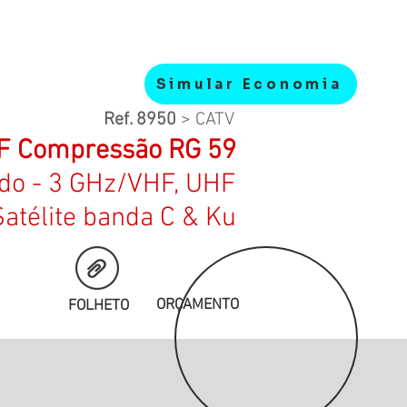
Simular Economia
Ref. 8950
> CATV
 F Compressão RG 59
do -
3 GHz/VHF, UHF
Satélite banda C & Ku
ORÇAMENTO
FOLHETO