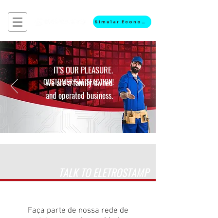
Simular Economia
IT'S OUR PLEASURE.
CUSTOMER SATISFACTION!
We are a family owned
and operated business.
TALK TO ELETROSTAMP
Faça parte de nossa rede de