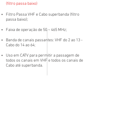
(filtro passa baixo)
Filtro Passa VHF e Cabo superbanda (filtro
passa baixo);
Faixa de operação de 50 ~ 465 MHz;
Banda de canais passantes: VHF do 2 ao 13 -
Cabo do 14 ao 64;
Uso em CATV para permitir a passagem de
todos os canais em VHF e todos os canais de
Cabo até superbanda.
Vantagens:
Vantagens:
Baixa perda de passagem;
Construído em placa de fibra de vidro
dupla faces;
Conectores de entrada e saída tipo F de