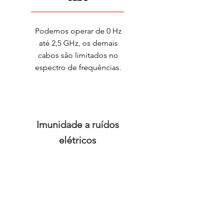
Podemos operar de 0 Hz
até 2,5 GHz, os demais
cabos são limitados no
espectro de frequências.
Imunidade a ruídos
elétricos
Total proteção a ruídos
elétricos, não há
necessidade de uma
infraestrutura em separado